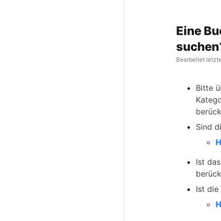
Eine Bu
suchen
Bearbeitet
letzt
Bitte 
Katego
berück
Sind d
H
Ist da
berück
Ist di
H