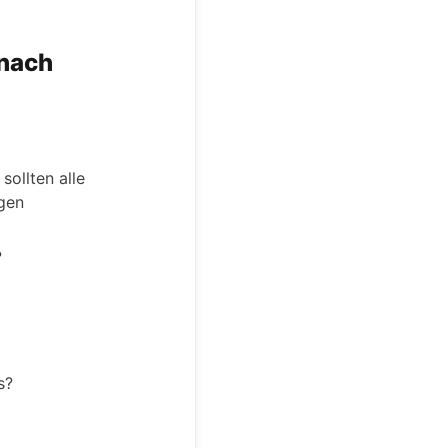
anach
sollten alle
ngen
?
s?