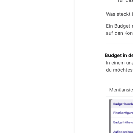
für da
Was steckt h
Ein Budget 
auf den Kont
Budget in d
In einem un
du möchtest
Menüansic