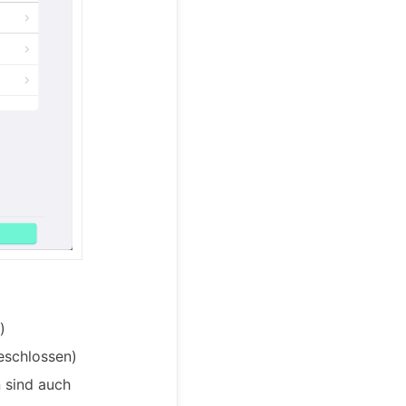
)
eschlossen)
n sind auch