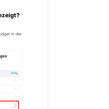
ezeigt?
udget in der
iges