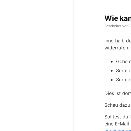
Wie kan
Bearbeitet
vor 8
Innerhalb d
widerrufen.
Gehe d
Scroll
Scroll
Dies ist dor
Schau dazu 
Solltest du
eine E-Mail
versicheru