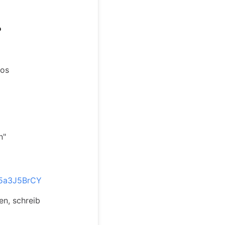
?
los
n"
a5a3J5BrCY
en, schreib