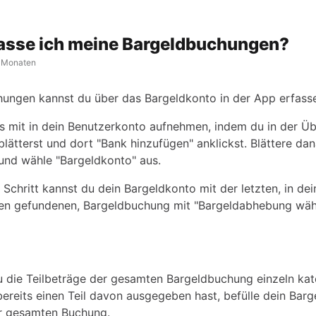
asse ich meine Bargeldbuchungen?
 Monaten
ungen kannst du über das Bargeldkonto in der App erfass
s mit in dein Benutzerkonto aufnehmen, indem du in der Üb
blätterst und dort "Bank hinzufügen" anklickst. Blättere da
und wähle "Bargeldkonto" aus.
 Schritt kannst du dein Bargeldkonto mit der letzten, in de
en gefundenen, Bargeldbuchung mit "Bargeldabhebung wäh
 die Teilbeträge der gesamten Bargeldbuchung einzeln kate
ereits einen Teil davon ausgegeben hast, befülle dein Bar
er gesamten Buchung.