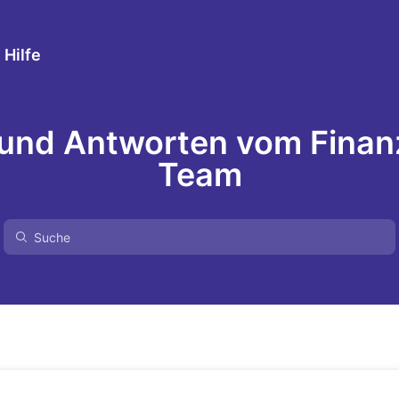
 Hilfe
 und Antworten vom Finan
Team