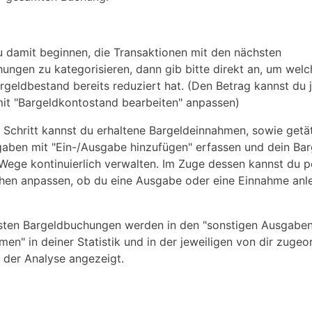
 damit beginnen, die Transaktionen mit den nächsten
ungen zu kategorisieren, dann gib bitte direkt an, um wel
argeldbestand bereits reduziert hat. (Den Betrag kannst du 
t "Bargeldkontostand bearbeiten" anpassen)
 Schritt kannst du erhaltene Bargeldeinnahmen, sowie getä
aben mit "Ein-/Ausgabe hinzufügen" erfassen und dein Ba
Wege kontinuierlich verwalten. Im Zuge dessen kannst du pe
hen anpassen, ob du eine Ausgabe oder eine Einnahme anl
sten Bargeldbuchungen werden in den "sonstigen Ausgaben
men" in deiner Statistik und in der jeweiligen von dir zuge
n der Analyse angezeigt.