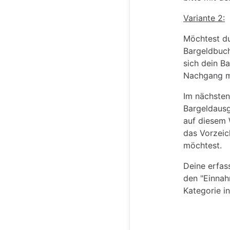
Variante 2:
Möchtest du
Bargeldbuch
sich dein B
Nachgang mi
Im nächsten
Bargeldausg
auf diesem 
das Vorzeic
möchtest.
Deine erfas
den "Einnah
Kategorie i